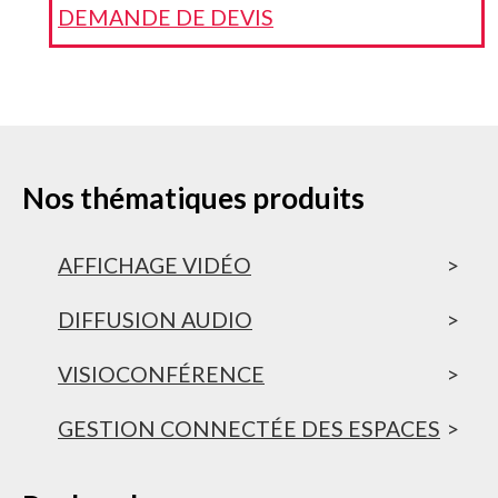
DEMANDE DE DEVIS
Framing) Caméra 4K / 120° Facile d’utilisation Elimination
des bruits parasites et système anti échos Référence
interne : 301-1001-0001 Tous nos produits sont livrés clés
en main (installés, prêts à l’emploi)
Nos thématiques produits
AFFICHAGE VIDÉO
DIFFUSION AUDIO
VISIOCONFÉRENCE
GESTION CONNECTÉE DES ESPACES