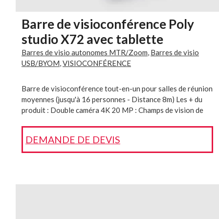
Barre de visioconférence Poly
studio X72 avec tablette
Barres de visio autonomes MTR/Zoom
,
Barres de visio
USB/BYOM
,
VISIOCONFÉRENCE
Barre de visioconférence tout-en-un pour salles de réunion
moyennes (jusqu'à 16 personnes - Distance 8m) Les + du
produit : Double caméra 4K 20 MP : Champs de vision de
70° et 120° Technologie Poly DirectorAI : Cadrage
automatique des intervenants pour des réunions plus
DEMANDE DE DEVIS
dynamiques. Technologies antibruit : Poly NoiseBlockAI et
Acoustic Fence pour une expérience audio sans
distractions. Une qualité audio exceptionnelle : Haut-
parleurs stéréo bidirectionnels Microphones avancés :
Captation claire des sons dans toute la salle grâce aux
microphones à gradient haut de gamme. Compatibilité
multi-plateforme : Certifiée pour Microsoft Teams, Zoom
Référence interne : 302-1004-0002 Tous nos produits