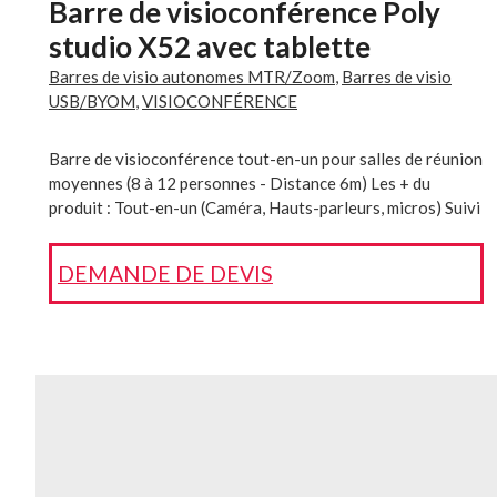
Barre de visioconférence Poly
studio X52 avec tablette
Barres de visio autonomes MTR/Zoom
,
Barres de visio
USB/BYOM
,
VISIOCONFÉRENCE
Barre de visioconférence tout-en-un pour salles de réunion
moyennes (8 à 12 personnes - Distance 6m) Les + du
produit : Tout-en-un (Caméra, Hauts-parleurs, micros) Suivi
automatique des participants : (Auto framing, Speaker
Tracking, Multi-focus Framing) Caméra 20MP / 120° Une
DEMANDE DE DEVIS
tablette tactile de contrôle Référence interne : 302-1004-
0001 Tous nos produits sont livrés clés en main (installés,
prêts à l’emploi)