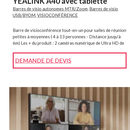
YEALINK A40 avec tablette
Barres de visio autonomes MTR/Zoom
,
Barres de visio
USB/BYOM
,
VISIOCONFÉRENCE
Barre de visioconférence tout-en-un pour salles de réunion
petites à moyennes ( 4 à 13 personnes - Distance jusqu'à
6m) Les + du produit : 2 caméras numérique de Ultra HD de
48 MP Zoom 6x numérique Suivi automatique des
participants : (Cadrage automatique, Suivi des haut-
DEMANDE DE DEVIS
parleurs, Cadrage multifocus) Haut-parleurs stéréo et 8
microphones MEMS avec réduction de bruit. Livré avec une
télécommande VCR1 Soutenez Microsoft Teams, Zoom et
le mode BYOM Référence interne : 302-1001-0003 Tous
nos produits sont livrés clés en main (installés, prêts à
l’emploi)