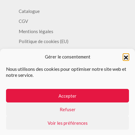
Catalogue
CGV
Mentions légales
Politique de cookies (EU)
Politique de confidentialité
Gérer le consentement
Nous utilisons des cookies pour optimiser notre site web et
notre service.
Accepter
ILINOVE Technologies
12, rue du pont
97400 Saint-Denis de La Réunion
Refuser
Tel. : (+262) 6 93 62 72 05
LinkedIn
Facebook
Voir les préférences