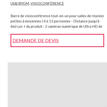
USB/BYOM
,
VISIOCONFÉRENCE
Barre de visioconférence tout-en-un pour salles de réunion
petites à moyennes ( 4 à 13 personnes - Distance jusqu'à
6m) Les + du produit : 2 caméras numérique de Ultra HD de
48 MP Zoom 6x numérique Suivi automatique des
participants : (Auto framing, Speaker Tracking, Multi-focus
DEMANDE DE DEVIS
Framing) Haut-parleurs stéréo et 8 microphones MEMS
avec réduction de bruit. Livré avec une télécommande
VCR1 Supporte Microsoft Teams, Zoom et le mode BYOM
Référence interne : 301-1001-0004 Tous nos produits
sont livrés clés en main (installés, prêts à l’emploi)