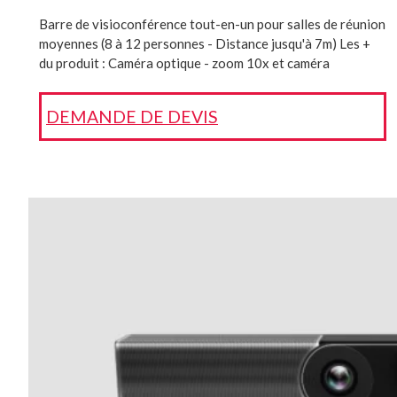
Barre de visioconférence tout-en-un pour salles de réunion
moyennes (8 à 12 personnes - Distance jusqu'à 7m) Les +
du produit : Caméra optique - zoom 10x et caméra
numérique de 8 MP. Suivi automatique des participants :
(Auto framing, Speaker Tracking, Multi-focus Framing)
DEMANDE DE DEVIS
Double caméra Livré avec une tablette tactile de contrôle
Supporte Microsoft Teams, Zoom et autres plateformes de
vidéoconférence. Référence interne : 302-1001-0002
Tous nos produits sont livrés clés en main (installés, prêts à
l’emploi)