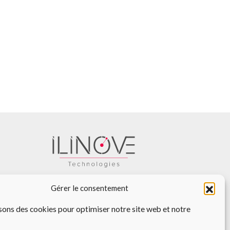
ILINOVE Technologies
Gérer le consentement
12, rue du pont
97400 Saint-Denis de La Réunion
sons des cookies pour optimiser notre site web et notre
Tel. : (+262) 6 93 62 72 05