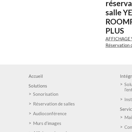
réserva
salle 
ROOM
PLUS
AFFICHAGE 
Réservation d
Écran de rése
salle avec in
visuels de dis
Accueil
Intég
+ du produit 
Sol
Solutions
lumière ambia
DEMAND
l’en
proximité : A
Sonorisation
DEVIS
automatiquem
Inst
Réservation de salles
luminosité de 
Servi
réveille l'écra
Audioconférence
Mai
automatiquem
Murs d’images
LED RGB haute
Con
pour le statut