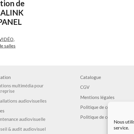
tion de
YEALINK
PANEL
VIDÉO
,
e salles
rvation de
dicateurs
ponibilité Les
ration
Catalogue
: Capteur de
utions multimédia pour
CGV
nte et de
E DE
treprise
juste
Mentions légales
ent la
allations audiovisuelles
Politique de cookies (EU)
l'écran et
ces
n
Politique de confidentialité
ntenance audiovisuelle
ent. Barres
Nous utili
 visibilité
service.
seil & audit audiovisuel
 de la salle